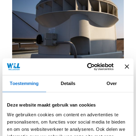
Toestemming
Details
Over
Zehnder ComfoAir Q
Deze website maakt gebruik van cookies
We gebruiken cookies om content en advertenties te
Recent heeft WeLLDesign de vormtaal en de
personaliseren, om functies voor social media te bieden
vormgeving voor de Zehnder ComfoAir Q
en om ons websiteverkeer te analyseren. Ook delen we