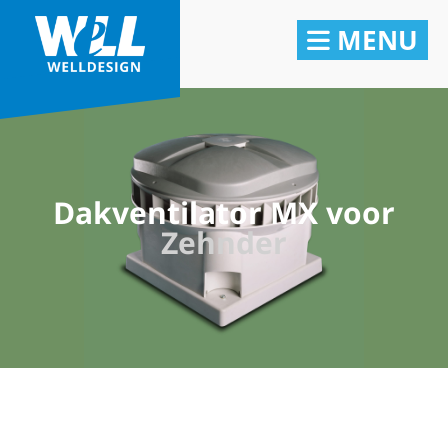
MENU
Dakventilator MX voor
Zehnder