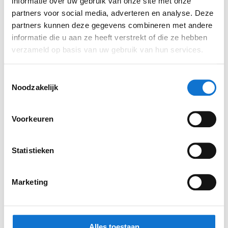
ontwikkeld. Het vlaggenschip van Zehnder. Hoog
informatie over uw gebruik van onze site met onze
rendement woonhuisventilatie-units met warmte
partners voor social media, adverteren en analyse. Deze
partners kunnen deze gegevens combineren met andere
terugwinning. ComfoAir Q behaalt de beste
informatie die u aan ze heeft verstrekt of die ze hebben
energie-efficiëntie met de minste geluidsoverlast
verzameld op basis van uw gebruik van hun services.
in vergelijking tot de concurrentie en kan worden
bediend via een app. Kijk hier voor
onze
Toestemmingsselectie
projectpagina
over de Zehnder ComfoAir Q.
Noodzakelijk
Voorkeuren
Statistieken
Marketing
Alles toestaan