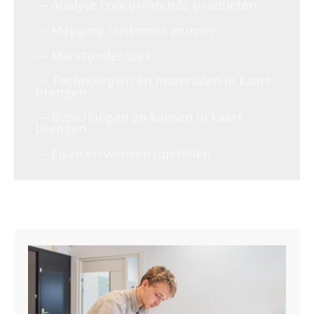
— Analyse concurrerende producten
— Mapping customer journey
— Marktonderzoek
— Technologiën en materialen in kaart
brengen
— Beperkingen en kansen in kaart
brengen
— Eisen en wensen opstellen