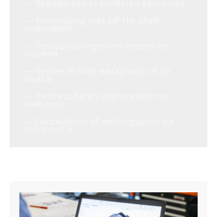
— Bepalen van te verifiëren aannames
— Prototyping met off-the-shelf
onderdelen
— Testopstellingen ontwerpen en
bouwen
— Testen in onze werkplaats of op
locatie
— Testresultaten interpreteren en
evalueren
— Concluderen of werkingsprincipe
succesvol is