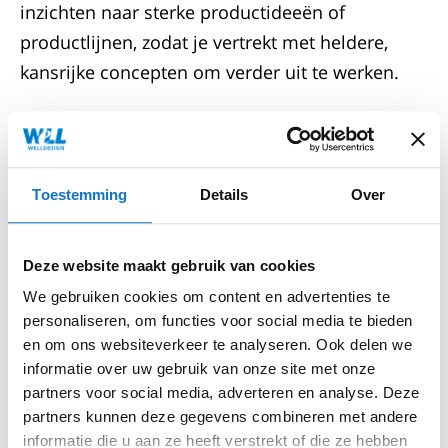
inzichten naar sterke productideeën of
productlijnen, zodat je vertrekt met heldere,
kansrijke concepten om verder uit te werken.
Heb je al een product of een vergevorderd
prototype, maar zie je ruimte voor verbetering?
Met de
productoptimalisatie-workshop
Toestemming
Details
Over
nemen we je product grondig onder de loep.
We analyseren gebruik, vorm, techniek en
Deze website maakt gebruik van cookies
positionering en formuleren gerichte
We gebruiken cookies om content en advertenties te
verbeteringen die de kwaliteit, waarde en
personaliseren, om functies voor social media te bieden
impact versterken.
en om ons websiteverkeer te analyseren. Ook delen we
informatie over uw gebruik van onze site met onze
Twijfel je aan de technische of financiële
partners voor social media, adverteren en analyse. Deze
haalbaarheid van je idee? In de
partners kunnen deze gegevens combineren met andere
haalbaarheidsanalyse
onderzoeken we of je
informatie die u aan ze heeft verstrekt of die ze hebben