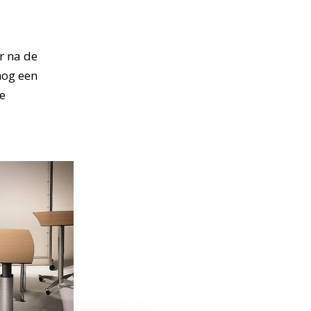
r na de
nog een
de