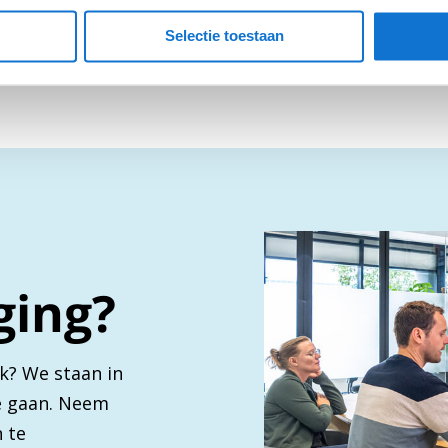
Selectie toestaan
ging?
k? We staan in
te gaan. Neem
 te