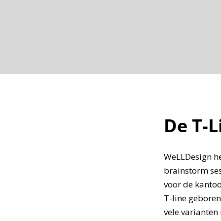
De T-L
WeLLDesign hee
brainstorm ses
voor de kanto
T-line geboren
vele varianten