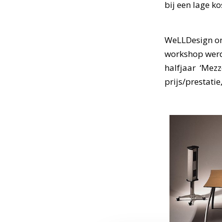
bij een lage ko
WeLLDesign ont
workshop werd 
halfjaar ‘Mezz
prijs/prestati