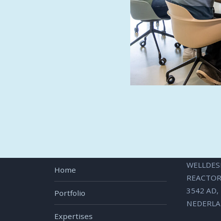
GE
TERUG NAAR PROJECTEN
VO
Sitemap
Contact
WELLDES
Home
REACTOR
3542 AD
Portfolio
NEDERL
Expertises