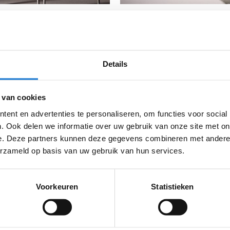
etting
Details
me door
Ahrend
in 2010 werd de productie en verkoop van
 van cookies
ardoor het systeem een economische levenscyclus van ru
ent en advertenties te personaliseren, om functies voor social
. Ook delen we informatie over uw gebruik van onze site met on
e. Deze partners kunnen deze gegevens combineren met andere i
voorbeeld van hoe een innovatie gebaseerd op logistiek d
erzameld op basis van uw gebruik van hun services.
e eindgebruiker en een zeer geconcentreerde agile aanpa
pt leidt.
Voorkeuren
Statistieken
rzekeraar Interpolis als eerst over op de ‘flexplek’. De T-
eykoffers werden ontwikkeld.