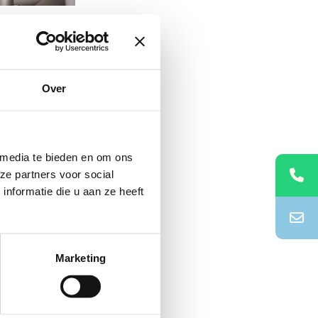
Over
 de T-line
im 20 jaar
 media te bieden en om ons
ze partners voor social
nformatie die u aan ze heeft
enken en
k tot een zeer
Marketing
line was de