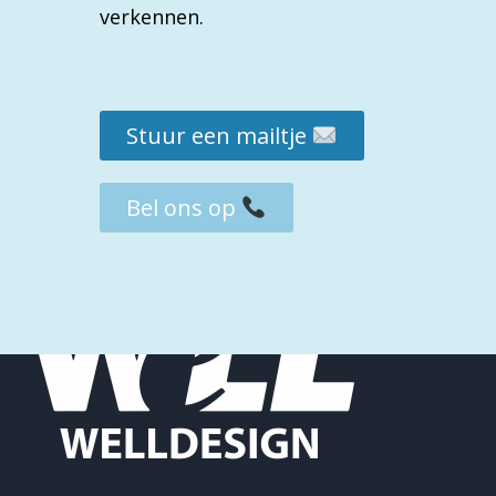
verkennen.
VORI
Stuur een mailtje
Bel ons op