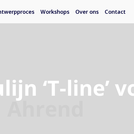
ntwerpproces
Workshops
Over ons
Contact
ijn ‘T-line’ v
Ahrend