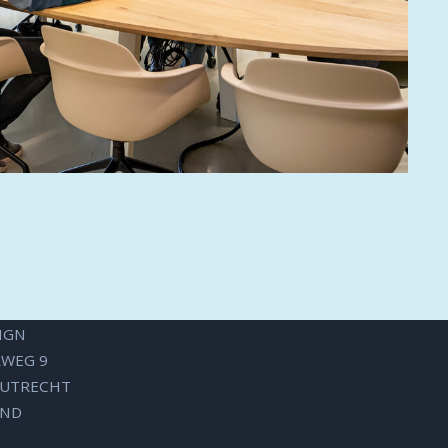
LGENDE
IGN
WEG 9
, UTRECHT
AND