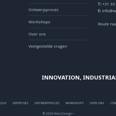
T:
+31 30
Ontwerpproces
E:
info@w
Workshops
Route naa
Over ons
Veelgestelde vragen
INNOVATION, INDUSTRIA
OLIO
EXPERTISES
ONTWERPPROCES
WORKSHOPS
OVER ONS
CON
© 2026 WeLLDesign •