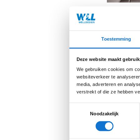
Voortz
Toestemming
Na de overna
Deze website maakt gebruik
voortgezet, wa
We gebruiken cookies om cont
heeft bereikt.
websiteverkeer te analyseren
media, adverteren en analys
T-line is een 
verstrekt of die ze hebben v
uitgaand van d
succesvol conce
Toestemmingsselectie
Noodzakelijk
In 2003 ging ve
basis en troll