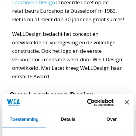
Laarhoven Design
lanceerde Lacet op de
retailbeurs Euroshop te Dusseldorf in 1983.
Het is nu al meer dan 30 jaar een groot succes!
WeLLDesign bedacht het concept en
ontwikkelde de vormgeving en de volledige
constructie. Ook het logo en de eerste
verkoopdocumentatie werd door WeLLDesign
ontwikkeld. Met Lacet kreeg WeLLDesign haar
eerste IF Award.
Over Laarhoven Design
LD creëert al ruim 45 jaar sterke
belevingsconcepten. Concepten die jouw
Toestemming
Details
Over
doelgroepen activeren en die blijven hangen in