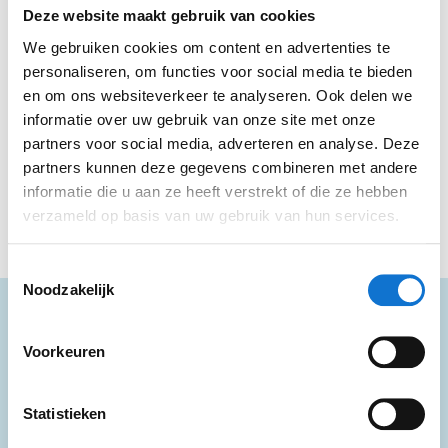
het brein. Zij zijn continu op zoek naar slimmere
Deze website maakt gebruik van cookies
manieren van bouwen. Lacet past daarom
We gebruiken cookies om content en advertenties te
geweldig bij hun. De slimme materialen en
personaliseren, om functies voor social media te bieden
compact design geeft hen de tools om hun
en om ons websiteverkeer te analyseren. Ook delen we
voornaamste doelstelling te halen: de klant niet
informatie over uw gebruik van onze site met onze
meer te laten betalen, maar te besparen.
partners voor social media, adverteren en analyse. Deze
partners kunnen deze gegevens combineren met andere
informatie die u aan ze heeft verstrekt of die ze hebben
verzameld op basis van uw gebruik van hun services.
Toestemmingsselectie
Noodzakelijk
Wat is jouw
Voorkeuren
ontwerpuitdaging?
Statistieken
Heb jij een ontwerpuitdaging of