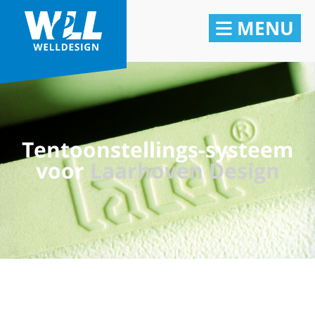
MENU
Tentoonstellings-systeem
voor
Laarhoven Design