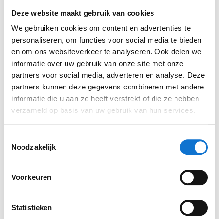
Deze website maakt gebruik van cookies
We gebruiken cookies om content en advertenties te
personaliseren, om functies voor social media te bieden
en om ons websiteverkeer te analyseren. Ook delen we
informatie over uw gebruik van onze site met onze
partners voor social media, adverteren en analyse. Deze
partners kunnen deze gegevens combineren met andere
De 480 trainer in gebruik
informatie die u aan ze heeft verstrekt of die ze hebben
verzameld op basis van uw gebruik van hun services.
Blessures oplopen op de 480TRAINER is
Toestemmingsselectie
nauwelijks mogelijk. Het is namelijk een non-
Noodzakelijk
impact machine. Dat houdt in dat de
bewegingen tijdens de work-out traag en
Voorkeuren
gelijkmatig zijn. Daardoor vormen ze geen
impact op de gewrichten.Ook spierpijn komt niet
Statistieken
vaak voor, vanwege de constante spierspanning