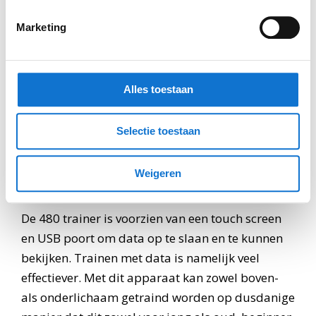
tijdens de work-out op de 480TRAINER. Er kan
wel eens spierpijn optreden omdat
Marketing
vastzittende/verkorte spieren worden opgerekt.
Dat komt meestal voor bij een lichaamshouding
die uit balans is geraakt door een inactieve
Alles toestaan
levensstijl of een verkeerde houding. Door het
oprekken wordt dan de normale
Selectie toestaan
lichaamshouding hersteld. Dus, die spierpijnen
zijn niet meer dan positieve pijntjes die het
Weigeren
lichaam ten goede komen.
De 480 trainer is voorzien van een touch screen
en USB poort om data op te slaan en te kunnen
bekijken. Trainen met data is namelijk veel
effectiever. Met dit apparaat kan zowel boven-
als onderlichaam getraind worden op dusdanige