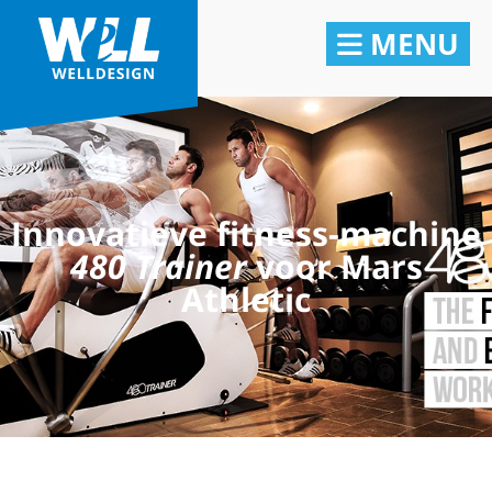
MENU
Innovatieve fitness-machine
480 Trainer
voor Mars
Athletic