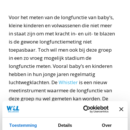
Voor het meten van de longfunctie van baby’s,
kleine kinderen en volwassenen die niet meer
in staat zijn om met kracht in- en uit- te blazen
is de gewone longfunctiemeting niet
toepasbaar. Toch wil men ook bij deze groep
in een zo vroeg mogelijk stadium de
longfunctie meten. Vooral baby’s en kinderen
hebben in hun jonge jaren regelmatig
luchtwegklachten. De
Whistler
is een nieuw
meetinstrument waarmee de longfunctie van
deze groep nu wel gemeten kan worden. De
Whistler biedt meetmethoden die te
gebruiken zijn bij een rustige ademhaling, als
ook de klassieke spirometrie meetmethode.
Toestemming
Details
Over