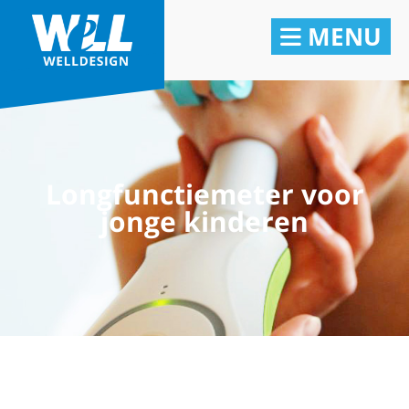
MENU
Longfunctiemeter voor
jonge kinderen