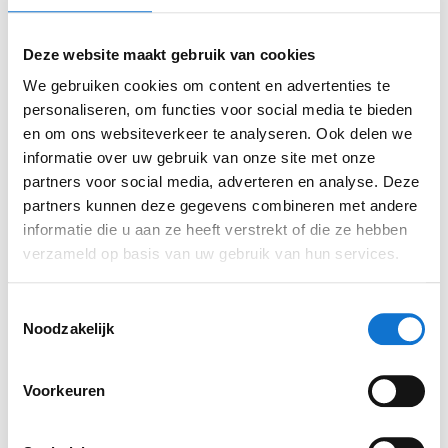
De Whistler heeft dan ook een meetbereik voor
personen van 0 tot 100 jaar en dat is voor
Deze website maakt gebruik van cookies
gebruik in de huisartsenpraktijk heel handig.
Het is een handheld instrument dat zowel
We gebruiken cookies om content en advertenties te
personaliseren, om functies voor social media te bieden
gebruikersvriendelijk als kindvriendelijk is.
en om ons websiteverkeer te analyseren. Ook delen we
Kalibratie van het instrument vindt eenmalig
informatie over uw gebruik van onze site met onze
plaats in de fabriek, waardoor het niet nodig
partners voor social media, adverteren en analyse. Deze
is voor de gebruiker om zelf te kalibreren.
partners kunnen deze gegevens combineren met andere
informatie die u aan ze heeft verstrekt of die ze hebben
verzameld op basis van uw gebruik van hun services.
Toestemmingsselectie
Noodzakelijk
Voorkeuren