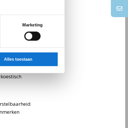
Marketing
puter
verstellen en
Alles toestaan
de ONE is
ultiplex
akoestisch
erstelbaarheid
Kenmerken