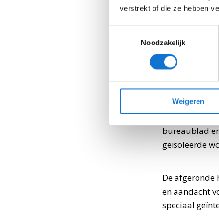
verstrekt of die ze hebben v
Toestemmingsselectie
Noodzakelijk
De optisch ‘zw
systeemvloer. 
Weigeren
zorgt meteen v
gemaakt van d
bureaublad en 
geïsoleerde wo
De afgeronde h
en aandacht v
speciaal geïnt