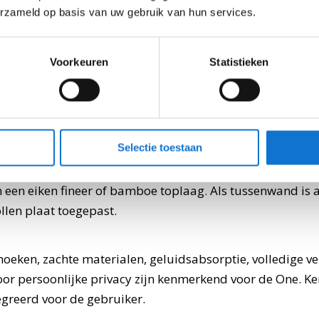
erzameld op basis van uw gebruik van hun services.
Voorkeuren
Statistieken
evende’ kolomvoet is geïntegreerd in een verhoogde com
Deze voet huist het mechanisme om het blad in hoogte te 
Selectie toestaan
oor een onzichtbare afvoer van kabels. Het ontwerp van 
uurzame materialen; een stalen kolom met een berken m
een eiken fineer of bamboe toplaag. Als tussenwand is 
llen plaat toegepast.
oeken, zachte materialen, geluidsabsorptie, volledige v
oor persoonlijke privacy zijn kenmerkend voor de One. 
egreerd voor de gebruiker.