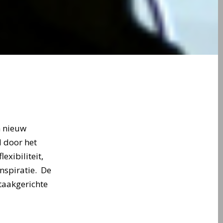
n nieuw
d door het
exibiliteit,
nspiratie. De
 taakgerichte