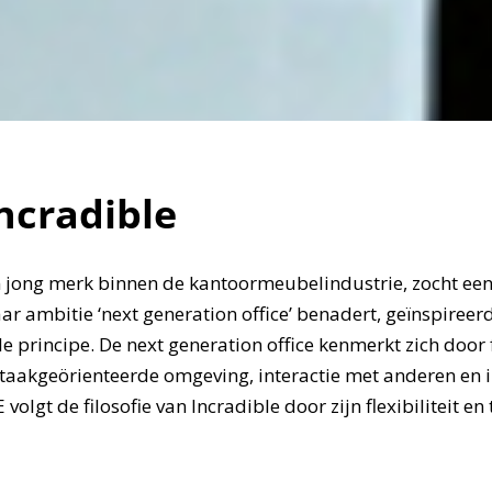
ncradible
n jong merk binnen de kantoormeubelindustrie, zocht ee
ar ambitie ‘next generation office’ benadert, geïnspireer
e principe. De next generation office kenmerkt zich door fl
taakgeörienteerde omgeving, interactie met anderen en i
volgt de filosofie van Incradible door zijn flexibiliteit en