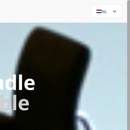
NL
EN
adle
ble