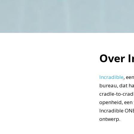
Over I
Incradible
, ee
bureau, dat ha
cradle-to-cradl
openheid, een 
Incradible ONE 
ontwerp.