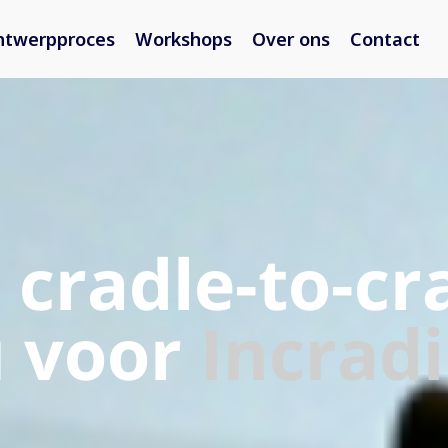
ntwerpproces
Workshops
Over ons
Contact
l cradle-to-cr
 voor
Incradi