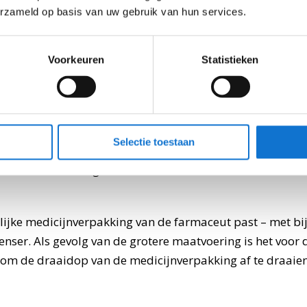
erzameld op basis van uw gebruik van hun services.
ing van een
atiedispenser
Voorkeuren
Statistieken
was om voor de gebruiker een helder en foutloos functi
twikkelen. Het bewegingsmechanisme van de deksel vere
Selectie toestaan
ling. Daardoor wordt de dispenser alleen geopend als e
medicatie wordt genomen. Bovendien betekent het een ex
ijke medicijnverpakking van de farmaceut past – met bijs
nser. Als gevolg van de grotere maatvoering is het voor 
om de draaidop van de medicijnverpakking af te draaien