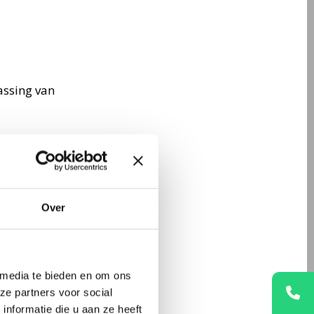
assing van
r. De
ormatie die
aadwerkelijk
Over
ls baat bij
paald. Daarmee
unen. Vanuit
 media te bieden en om ons
ze partners voor social
nformatie die u aan ze heeft