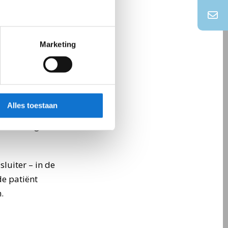
Marketing
onerend
ist daarom een
Alles toestaan
r
tra veiligheid
luiter – in de
de patiënt
.