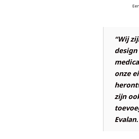
Een
“Wij zi
design
medicat
onze e
heront
zijn oo
toevoe
Evalan.