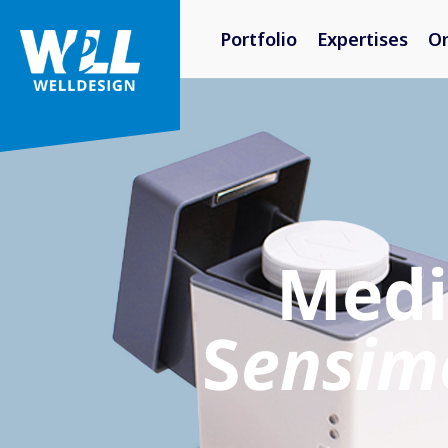
Portfolio
Expertises
O
Medi
S
ensim