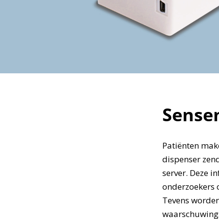
Sensem
Patiënten mak
dispenser zen
server. Deze i
onderzoekers o
Tevens worden
waarschuwingsd