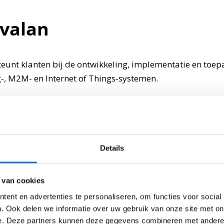
Evalan
eunt klanten bij de ontwikkeling, implementatie en toep
-, M2M- en Internet of Things-systemen.
elt een IoT-oplossing met een slimme medicatiedispense
tort het innamegedrag op afstand. Met de real-time inf
ld is het mogelijk om het gebruik van geneesmiddelen d
Details
is een oplossing waar zowel patiënten als zorgprofessiona
 van cookies
rapietrouw van elke patiënt kan nauwkeurig worden be
fessionals de patiënt gerichter begeleiden en onderste
ent en advertenties te personaliseren, om functies voor social
. Ook delen we informatie over uw gebruik van onze site met on
 gedrag wordt gewerkt aan een beter innamepatroon.
e. Deze partners kunnen deze gegevens combineren met andere i