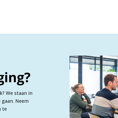
ging?
k? We staan in
te gaan. Neem
 te