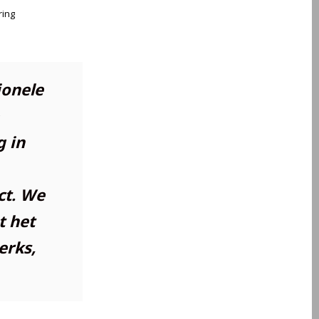
ring
ionele
g in
ct. We
t het
erks,