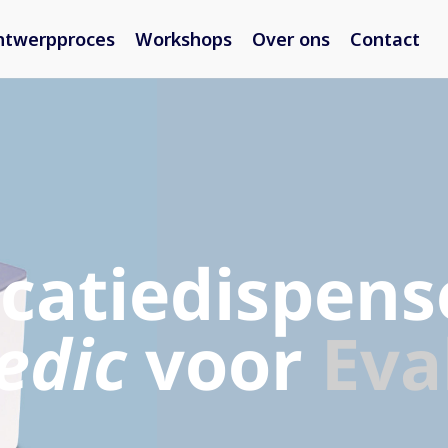
ntwerpproces
Workshops
Over ons
Contact
catiedispens
edic
voor
Eva