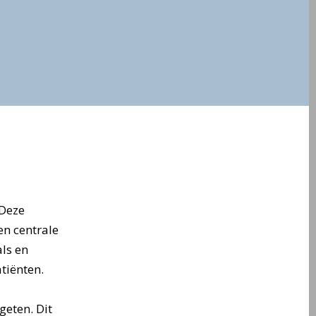
 Deze
n centrale
ls en
tiënten.
geten. Dit