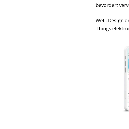
bevordert verv
WeLLDesign on
Things elektron