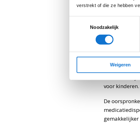
verstrekt of die ze hebben v
Uitdag
Toestemmingsselectie
medic
Noodzakelijk
Een uitdaging 
product te on
Weigeren
bewuste hande
daadwerkelijk 
voor kinderen.
De oorspronkel
medicatiedispe
gemakkelijker 