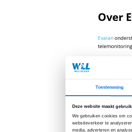
Over 
Evalan
onderst
telemonitoring
Evalan ontwikk
dispenser moni
wordt verzame
te verhogen.
Toestemming
Het resultaat 
Deze website maakt gebruik
hebben.De the
kunnen zorgpro
We gebruiken cookies om cont
websiteverkeer te analyseren
het bestaande
media, adverteren en analys