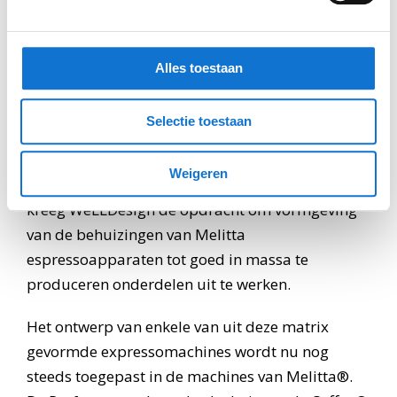
Alles toestaan
Met deze matrix van negen verschillende
Selectie toestaan
concepten kon ETNA drie verschillende
marktpartijen benaderen. Hiermee werd Melitta
Weigeren
als klant gewonnen. Als winnaar van de pitch
kreeg WeLLDesign de opdracht om vormgeving
van de behuizingen van Melitta
espressoapparaten tot goed in massa te
produceren onderdelen uit te werken.
Het ontwerp van enkele van uit deze matrix
gevormde expressomachines wordt nu nog
steeds toegepast in de machines van Melitta®.