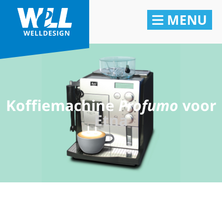
MENU
Koffiemachine
Profumo
voor
Etna