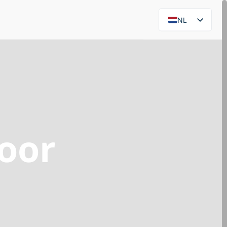
NL
EN
oor