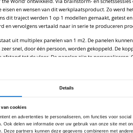
f the World’ ontwikkeld. Via brainstorm- en schetssessies
 eisen en wensen van dit werkplaatsproduct. Zo werd he
ns dit traject werden 1 op 1 modellen gemaakt, getest en
d en vervolgens vertaald naar in serie te produceren pr
taat uit multiplex panelen van 1 m2. De panelen kunnen
 zeer snel, door één persoon, worden gekoppeld. De kop
afstand tot de vloer. De panelen zijn te personaliseren.
 werd het product aan de markt gepresenteerd.
Details
x
 van cookies
ancier – wereldleider – van kitspuiten. Het bedrijf zocht 
ent en advertenties te personaliseren, om functies voor social
plossing voor zijn nieuwe productlijn van high-end kit- 
. Ook delen we informatie over uw gebruik van onze site met on
twikkelde het ontwerp en de ergonomische oplossing vo
e. Deze partners kunnen deze gegevens combineren met andere i