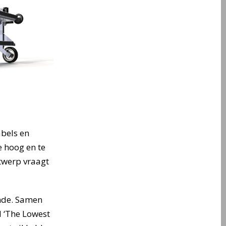
bels en
e hoog en te
twerp vraagt
ende. Samen
d ‘The Lowest