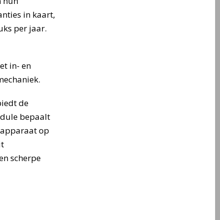
n hun
nties in kaart,
uks per jaar.
t in- en
smechaniek.
iedt de
odule bepaalt
asapparaat op
t
een scherpe