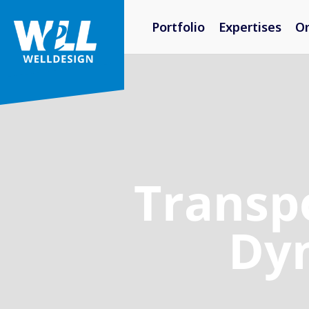
Portfolio
Expertises
O
Transp
Dy