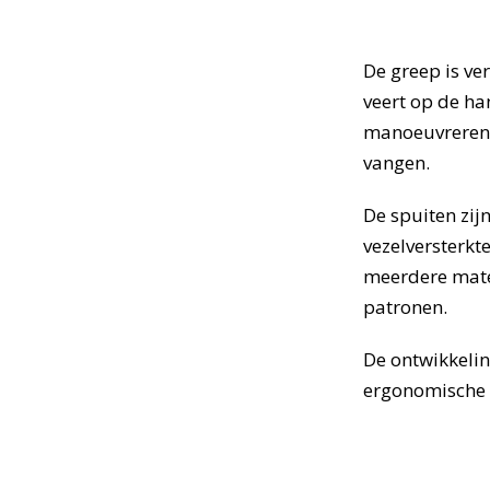
De greep is ve
veert op de ha
manoeuvreren. 
vangen.
De spuiten zi
vezelversterkt
meerdere mate
patronen.
De ontwikkelin
ergonomische s