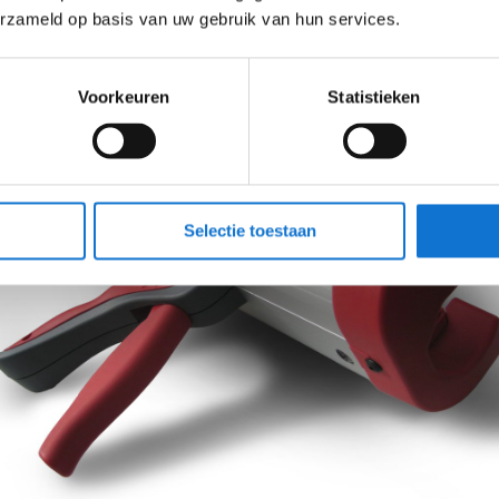
or de handgreep onder het zwaartepunt te leggen, vangt
erzameld op basis van uw gebruik van hun services.
n op. Een waardevolle innovatie op dit bekende werkpla
Voorkeuren
Statistieken
Selectie toestaan