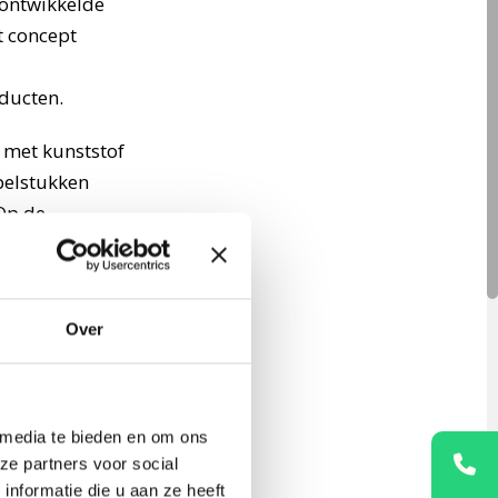
 ontwikkelde
t concept
oducten.
 met kunststof
pelstukken
 Op de
Over
een superieure
 media te bieden en om ons
en lijmspuiten.
ze partners voor social
or de
nformatie die u aan ze heeft