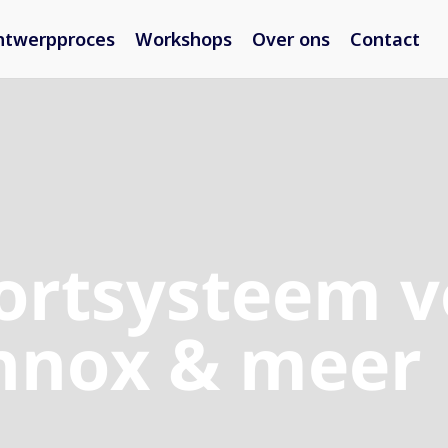
ntwerpproces
Workshops
Over ons
Contact
ortsysteem v
nnox & meer