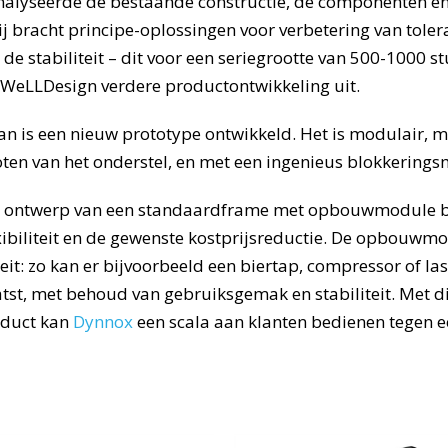
alyseerde de bestaande constructie, de componenten e
j bracht principe-oplossingen voor verbetering van tolera
 de stabiliteit – dit voor een seriegrootte van 500-1000 st
 WeLLDesign verdere productontwikkeling uit.
an is een nieuw prototype ontwikkeld. Het is modulair, me
ten van het onderstel, en met een ingenieus blokkering
 ontwerp van een standaardframe met opbouwmodule b
ibiliteit en de gewenste kostprijsreductie. De opbouwm
teit: zo kan er bijvoorbeeld een biertap, compressor of l
st, met behoud van gebruiksgemak en stabiliteit. Met di
oduct kan
Dynnox
een scala aan klanten bedienen tegen 