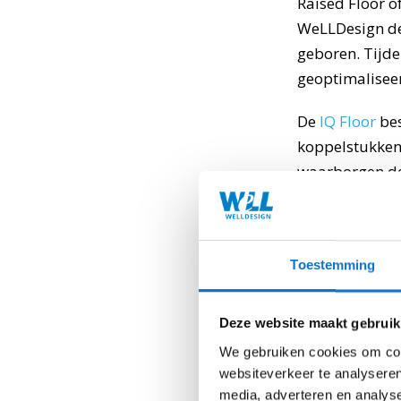
Raised Floor o
WeLLDesign de
geboren. Tijde
geoptimaliseer
De
IQ Floor
bes
koppelstukken
waarborgen de 
Euroshop 2011
Toestemming
PC Co
Deze website maakt gebruik
PC Cox is lever
We gebruiken cookies om cont
ergonomische o
websiteverkeer te analyseren
WeLLDesign on
media, adverteren en analys