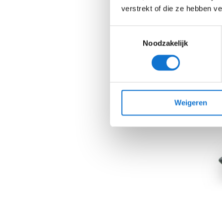
handgreep. Do
verstrekt of die ze hebben v
weinig krachte
Toestemmingsselectie
Noodzakelijk
Weigeren