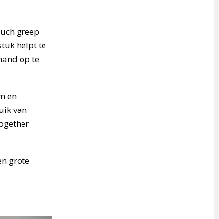
touch greep
tuk helpt te
 hand op te
um en
uik van
together
en grote