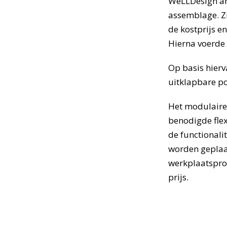
WeLLDesign an
assemblage. Zi
de kostprijs en
Hierna voerde
Op basis hierv
uitklapbare po
Het modulaire
benodigde flex
de functionali
worden geplaat
werkplaatspr
prijs.