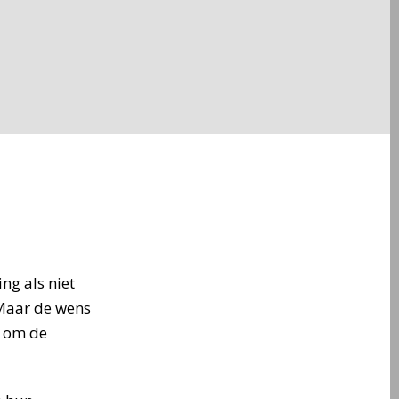
ing als niet
 Maar de wens
n om de