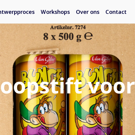
ntwerpproces
Workshops
Over ons
Contact
oopstift voo