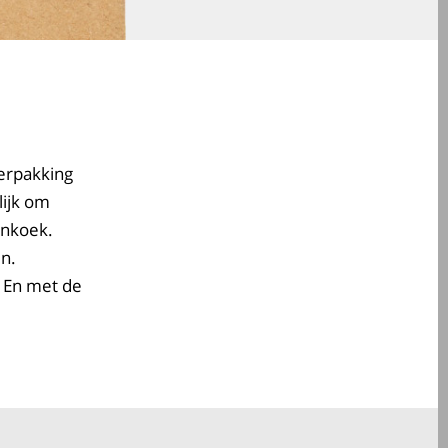
erpakking
lijk
om
enkoek
.
en.
! En met de