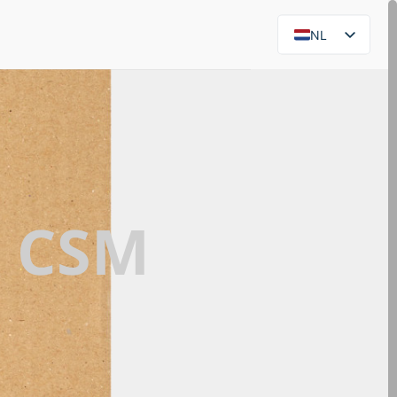
NL
EN
r
CSM