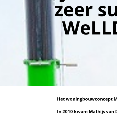
zeer s
WeLLD
Het woningbouwconcept Mo
In 2010 kwam
Mathijs
van D