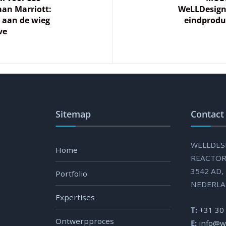
aan Marriott:
WeLLDesign 
 aan de wieg
eindproduc
ve
Sitemap
Contact
WELLDES
Home
REACTOR
3542 AD
Portfolio
NEDERL
Expertises
T:
+31 30
Ontwerpproces
E:
info@w