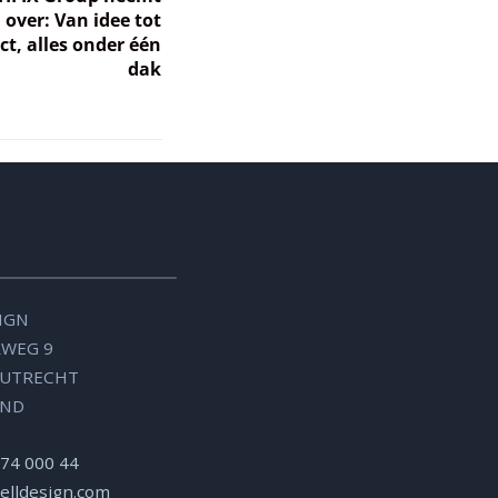
over: Van idee tot
t, alles onder één
dak
IGN
WEG 9
, UTRECHT
AND
 74 000 44
elldesign.com