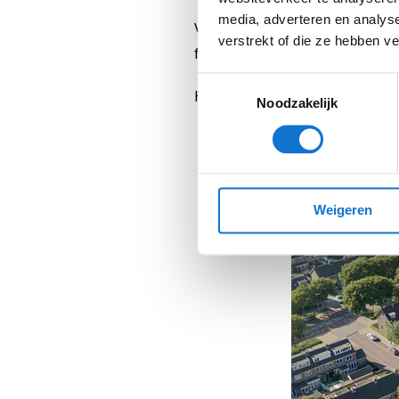
media, adverteren en analys
Voor MorgenWonen zijn vele 
verstrekt of die ze hebben v
funderingsconcept, bouwlogi
Toestemmingsselectie
Het is een weergaloos succe
Noodzakelijk
Weigeren