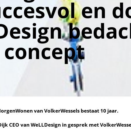
uccesvol en d
esign bedac
JUNI 4, 2025
•
UNCATEGORIZED
•
LUCA PETERSEN
concept
rgenWonen van VolkerWessels bestaat 10 jaar.
ijk CEO van WeLLDesign in gesprek met VolkerWesse