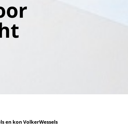
oor
ht
ls en kon VolkerWessels