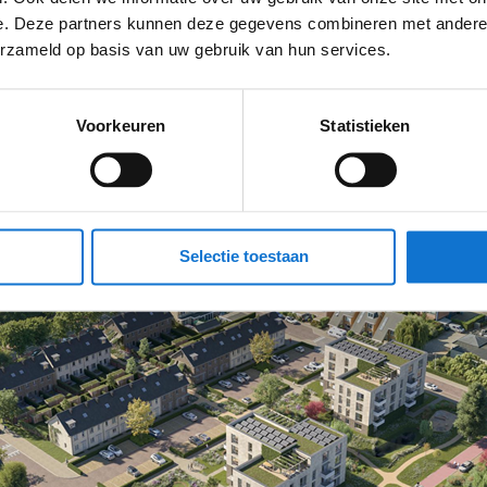
e. Deze partners kunnen deze gegevens combineren met andere i
innovaties ontwikkeld en samengekomen: de trapunit, het
erzameld op basis van uw gebruik van hun services.
stiek, energieunit en uiteraard ook de myCuby badkame
s en de benchmark voor de markt. Het kreeg navolging bi
Voorkeuren
Statistieken
Selectie toestaan