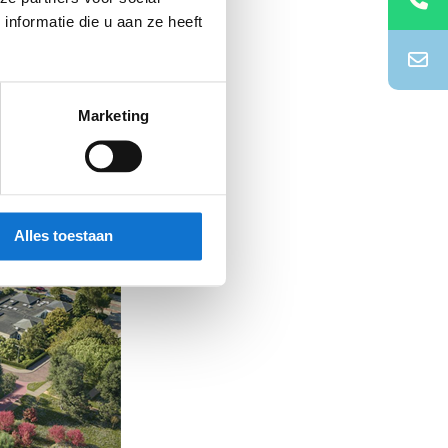
nformatie die u aan ze heeft
 vloerconcept, het
r.
j meerdere bouwbedrijven.
Marketing
Alles toestaan