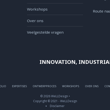
Workshops
Route naa
Over ons
Veelgestelde vragen
INNOVATION, INDUSTRIA
OLIO
EXPERTISES
ONTWERPPROCES
WORKSHOPS
OVER ONS
CON
© 2026 WeLLDesign •
Copyright © 2021 - WeLLDesign
Disclaimer