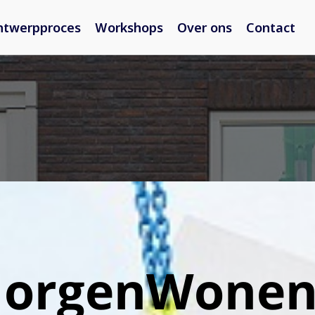
ntwerpproces
Workshops
Over ons
Contact
MorgenWonen