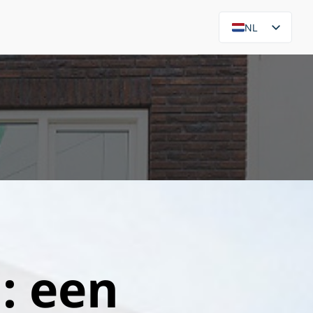
NL
EN
: een