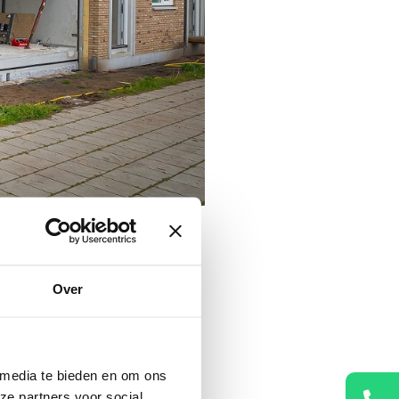
nomen worden dat het ook
Over
am van VolkerWessels. Via
 media te bieden en om ons
bouwsysteem geoptimaliseerd.
ze partners voor social