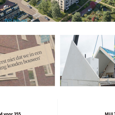
on:
NH nieuws
M voor 355
MULT