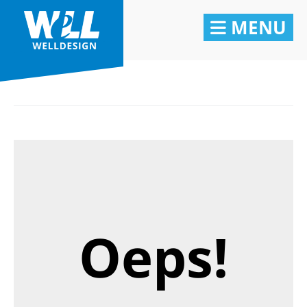
MENU
Oeps!